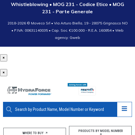
Whistleblowing
•
MOG 231 - Codice Etico
•
MOG
231 - Parte Generale
2018-2026 ©
Moveco Srl • Via Arturo Biella, 19 - 28075 Grignasco NO
• P.IVA: 00631140035 • Cap. Soc. €100.000 - R.E.A. 160854
• Web
agency: Gweb
×
×