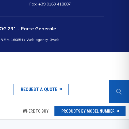
Fax: +39 0163 418887
OG 231 - Parte Generale
 R.E.A. 160854
• Web agency: Gweb