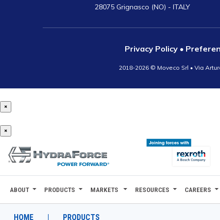
28075 Grignasco (NO) - ITALY
Privacy Policy
•
Preferen
2018-2026 ©
Moveco Srl • Via Artur
×
×