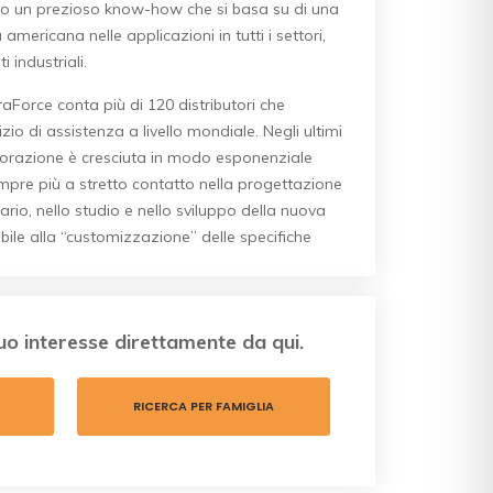
to un prezioso know-how che si basa su di una
mericana nelle applicazioni in tutti i settori,
 industriali.
Force conta più di 120 distributori che
zio di assistenza a livello mondiale. Negli ultimi
orazione è cresciuta in modo esponenziale
re più a stretto contatto nella progettazione
ario, nello studio e nello sviluppo della nuova
ile alla “customizzazione” delle specifiche
tuo interesse direttamente da qui.
RICERCA PER FAMIGLIA