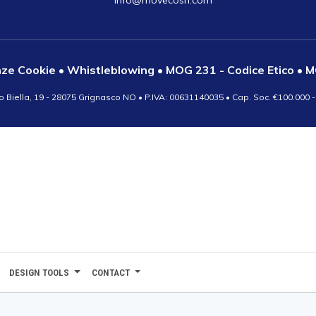
ze Cookie
•
Whistleblowing
•
MOG 231 - Codice Etico
•
M
o Biella, 19 - 28075 Grignasco NO • P.IVA: 00631140035 • Cap. Soc. €100.000 -