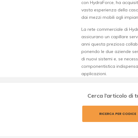
con HydraForce, ha acquisi
vasta esperienza della casa a
dai mezzi mobili agli impianti
La rete commerciale di Hydra
assicurano un capillare servi
anni questa preziosa collab
ponendo le due aziende semp
di nuovi sistemi e, se necess
componentistica indispensab
applicazioni.
Cerca l’articolo di 
RICERCA PER CODICE