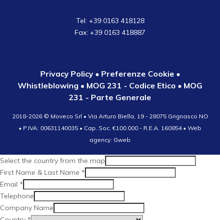
Tel: +39 0163 418128
Fax: +39 0163 418887
Privacy Policy
•
Preferenze Cookie
•
Whistleblowing
•
MOG 231 - Codice Etico
•
MOG
231 - Parte Generale
2018-2026 ©
Moveco Srl • Via Arturo Biella, 19 - 28075 Grignasco NO
• P.IVA: 00631140035 • Cap. Soc. €100.000 - R.E.A. 160854
• Web
agency: Gweb
Select the country from the map
First Name & Last Name
*
Email
*
Telephone
Company Name
Country
*