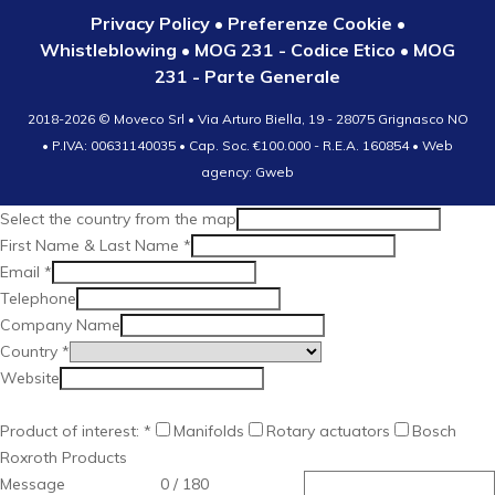
Privacy Policy
•
Preferenze Cookie
•
Whistleblowing
•
MOG 231 - Codice Etico
•
MOG
231 - Parte Generale
2018-2026 ©
Moveco Srl • Via Arturo Biella, 19 - 28075 Grignasco NO
• P.IVA: 00631140035 • Cap. Soc. €100.000 - R.E.A. 160854
• Web
agency: Gweb
Select the country from the map
First Name & Last Name
*
Email
*
Telephone
Company Name
Country
*
Website
Product of interest:
*
Manifolds
Rotary actuators
Bosch
Roxroth Products
Message
0 / 180