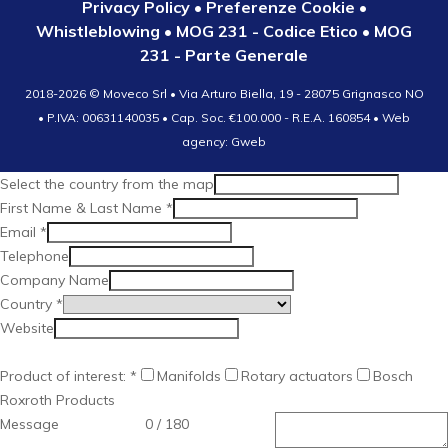
Privacy Policy
•
Preferenze Cookie
•
Whistleblowing
•
MOG 231 - Codice Etico
•
MOG
231 - Parte Generale
2018-2026 ©
Moveco Srl • Via Arturo Biella, 19 - 28075 Grignasco NO
• P.IVA: 00631140035 • Cap. Soc. €100.000 - R.E.A. 160854
• Web
agency: Gweb
Select the country from the map
First Name & Last Name
*
Email
*
Telephone
Company Name
Country
*
Website
Product of interest:
*
Manifolds
Rotary actuators
Bosch
Roxroth Products
Message
0 / 180