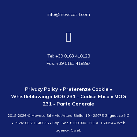
info@movecosrl.com
Tel: +39 0163 418128
Fax: +39 0163 418887
Privacy Policy
•
Preferenze Cookie
•
Whistleblowing
•
MOG 231 - Codice Etico
•
MOG
231 - Parte Generale
2018-2026 ©
Moveco Srl • Via Arturo Biella, 19 - 28075 Grignasco NO
• P.IVA: 00631140035 • Cap. Soc. €100.000 - R.E.A. 160854
• Web
agency: Gweb