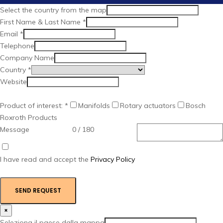
Select the country from the map
First Name & Last Name
*
Email
*
Telephone
Company Name
Country
*
Website
Product of interest:
*
Manifolds
Rotary actuators
Bosch
Roxroth Products
Message
0 / 180
I have read and accept the
Privacy Policy
SEND REQUEST
×
Seleziona il paese dalla mappa