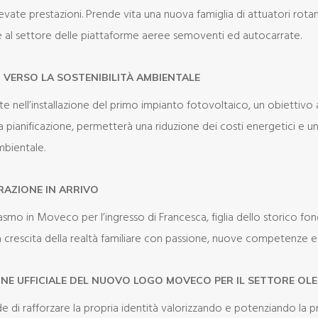
evate prestazioni. Prende vita una nuova famiglia di attuatori rotanti
 al settore delle piattaforme aeree semoventi ed autocarrate.
 VERSO LA SOSTENIBILITÀ AMBIENTALE
 nell’installazione del primo impianto fotovoltaico, un obiettivo 
a pianificazione, permetterà una riduzione dei costi energetici e u
mbientale.
AZIONE IN ARRIVO
smo in Moveco per l’ingresso di Francesca, figlia dello storico fo
la crescita della realtà familiare con passione, nuove competenze 
NE UFFICIALE DEL NUOVO LOGO MOVECO PER IL SETTORE OL
di rafforzare la propria identità valorizzando e potenziando la pr