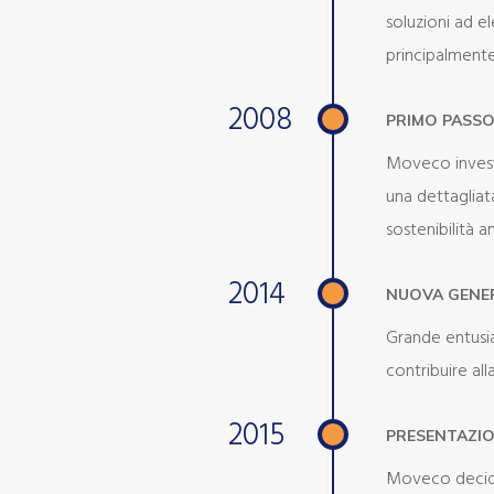
soluzioni ad el
principalmente
2008
PRIMO PASSO
Moveco investe
una dettagliat
sostenibilità a
2014
NUOVA GENER
Grande entusia
contribuire al
2015
PRESENTAZIO
Moveco decide 