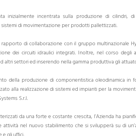
a inizialmente incentrata sulla produzione di cilindri, di 
di sistemi di movimentazione per prodotti pallettizzati.
 il rapporto di collaborazione con il gruppo multinazionale
ne dei circuiti idraulici integrati. Inoltre, nel corso degl
ltri settori ed inserendo nella gamma produttiva gli attuatori 
nto della produzione di componentistica oleodinamica in f
zato alla realizzazione di sistemi ed impianti per la movimen
ystems S.r.l.
atterizzati da una forte e costante crescita, l’Azienda ha pianif
 attività nel nuovo stabilimento che si svilupperà su di un
 gli uffici.