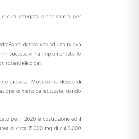
circuiti integrati oleodinamici per
 HydraForce dando vita ad una nuova
i anni successivi ha implementato le
rotanti elicoidali.
orte crescita, Moveco ha deciso di
tazione di merci pallettizzate, dando
icato per il 2020 la costruzione ed il
’area di circa 15.000 mq di cui 5.000