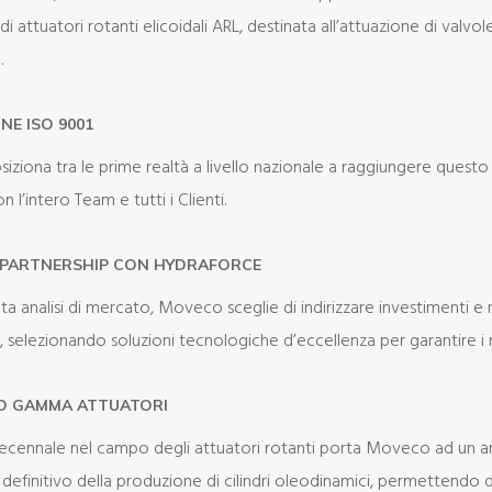
di attuatori rotanti elicoidali ARL, destinata all’attuazione di valvo
.
NE ISO 9001
osiziona tra le prime realtà a livello nazionale a raggiungere questo
 l’intero Team e tutti i Clienti.
A PARTNERSHIP CON HYDRAFORCE
a analisi di mercato, Moveco sceglie di indirizzare investimenti e 
ici, selezionando soluzioni tecnologiche d’eccellenza per garantire i 
O GAMMA ATTUATORI
decennale nel campo degli attuatori rotanti porta Moveco ad un 
definitivo della produzione di cilindri oleodinamici, permettendo 