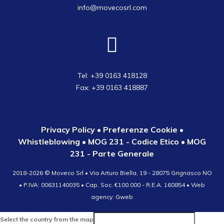
info@movecosrl.com
Tel: +39 0163 418128
Fax: +39 0163 418887
Privacy Policy
•
Preferenze Cookie
•
Whistleblowing
•
MOG 231 - Codice Etico
•
MOG
231 - Parte Generale
2018-2026 ©
Moveco Srl • Via Arturo Biella, 19 - 28075 Grignasco NO
• P.IVA: 00631140035 • Cap. Soc. €100.000 - R.E.A. 160854
• Web
agency: Gweb
Select the country from the map