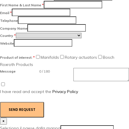
First Name & Last Name
*
Email
*
Telephone
Company Name
Country
*
Website
Manifolds
Rotary actuators
Bosch
Product of interest:
*
Roxroth Products
Message
0 / 180
I have read and accept the
Privacy Policy
SEND REQUEST
×
Seleziona il paese dalla mappa